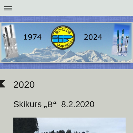
2020
S
kikurs
8.2.2020
„
B
“