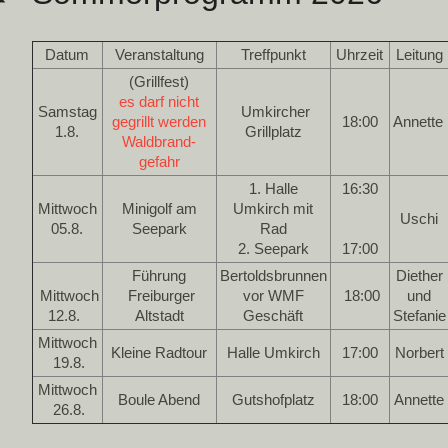
Datum
Veranstaltung
Treffpunkt
Uhrzeit
Leitung
(Grillfest)
es darf nicht
Samstag
Umkircher
gegrillt werden
18:00
Annette
1.8.
Grillplatz
Waldbrand-
gefahr
1. Halle
16:30
Mittwoch
Minigolf am
Umkirch mit
Uschi
05.8.
Seepark
Rad
2. Seepark
17:00
Führung
Bertoldsbrunnen
Diether
Mittwoch
Freiburger
vor WMF
18:00
und
12.8.
Altstadt
Geschäft
Stefanie
Mittwoch
Kleine Radtour
Halle Umkirch
17:00
Norbert
19.8.
Mittwoch
Boule Abend
Gutshofplatz
18:00
Annette
26
.8.