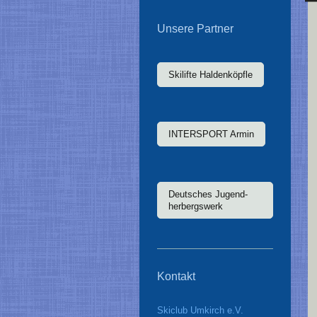
Unsere Partner
Skilifte Haldenköpfle
INTERSPORT Armin
Deutsches Jugend-
herbergswerk
Kontakt
Skiclub Umkirch e.V.