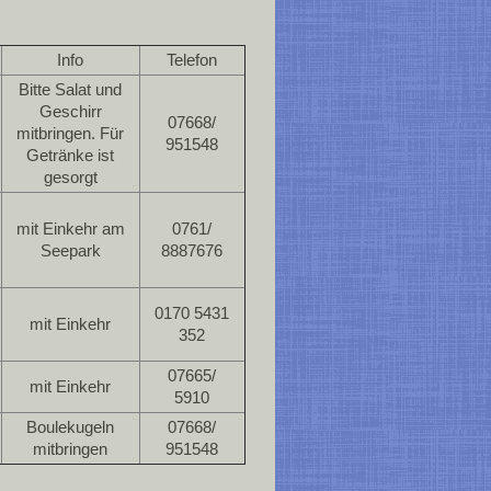
Info
Telefon
Bitte Salat und
Geschirr
07668/
mitbringen. Für
951548
Getränke ist
gesorgt
mit Einkehr am
0761/
Seepark
8887676
0170 5431
mit Einkehr
352
07665/
mit Einkehr
5910
Boulekugeln
07668/
mitbringen
951548