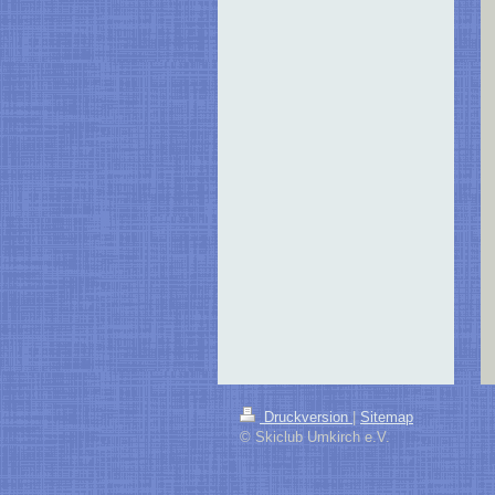
Druckversion
|
Sitemap
© Skiclub Umkirch e.V.