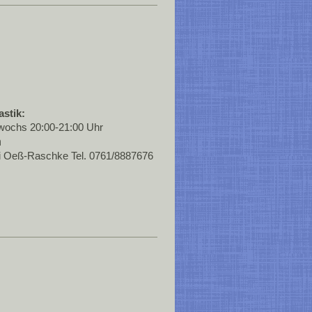
stik:
ttwochs 20:00-21:00 Uhr
h
hi Oeß-Raschke Tel. 0761/8887676